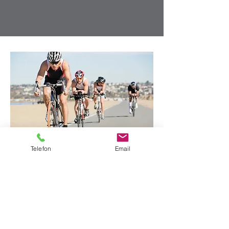
Telefon
Email
NEU: Sport-
Sprechstunde
Ich darf bekannt geben, dass ich
ab sofort am Freitag ab 12:00 Uhr
nach Terminvereinbarung speziell